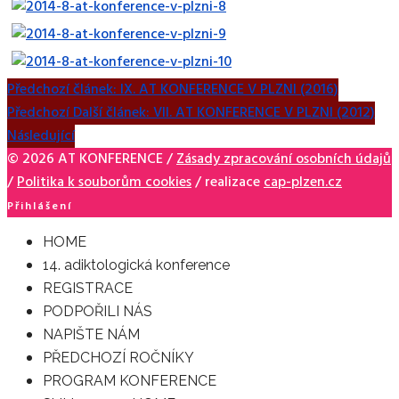
Předchozí článek: IX. AT KONFERENCE V PLZNI (2016)
Předchozí
Další článek: VII. AT KONFERENCE V PLZNI (2012)
Následující
© 2026 AT KONFERENCE /
Zásady zpracování osobních údajů
/
Politika k souborům cookies
/ realizace
cap-plzen.cz
Přihlášení
HOME
14. adiktologická konference
REGISTRACE
PODPOŘILI NÁS
NAPIŠTE NÁM
PŘEDCHOZÍ ROČNÍKY
PROGRAM KONFERENCE